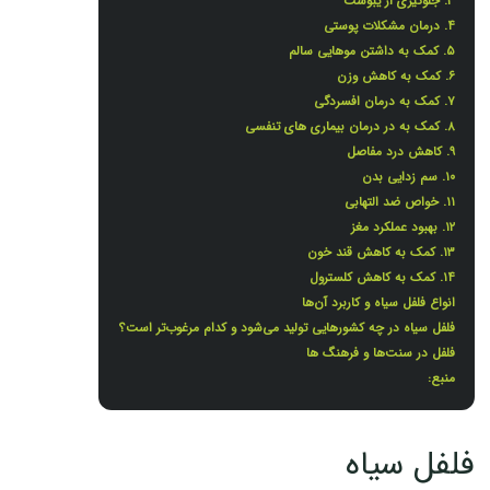
۳. جلوگیری از یبوست
۴. درمان مشکلات پوستی
۵. کمک به داشتن موهایی سالم
۶. کمک به کاهش وزن
۷. کمک به درمان افسردگی
۸. کمک به در درمان بیماری های تنفسی
۹. کاهش درد مفاصل
۱۰. سم زدایی بدن
۱۱. خواص ضد التهابی
۱۲. بهبود عملکرد مغز
۱۳. کمک به کاهش قند خون
۱۴. کمک به کاهش کلسترول
انواع فلفل سیاه و کاربرد آن‌ها
فلفل سیاه در چه کشورهایی تولید می‌شود و کدام مرغوب‌تر است؟
فلفل در سنت‌ها و فرهنگ ‌ها
منبع:
فلفل سیاه